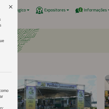
w Tecnológico
Expositores
Informações
s
s
que
 como
ar
vo: