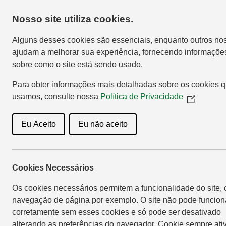
Nosso site utiliza cookies.
Home
Sho
Alguns desses cookies são essenciais, enquanto outros no
ajudam a melhorar sua experiência, fornecendo informaçõe
sobre como o site está sendo usado.
Para obter informações mais detalhadas sobre os cookies 
usamos, consulte nossa
Política de Privacidade
(Opens
in
a
Eu Aceito
Eu não aceito
new
window)
Cookies Necessários
Os cookies necessários permitem a funcionalidade do site,
navegação de página por exemplo. O site não pode funcion
corretamente sem esses cookies e só pode ser desativado
alterando as preferências do navegador. Cookie sempre ati