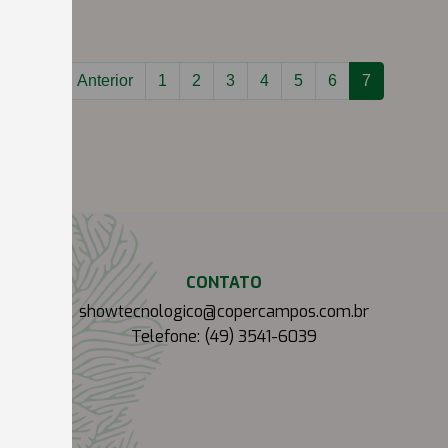
Anterior
1
2
3
4
5
6
7
CONTATO
showtecnologico@copercampos.com.br
Telefone: (49) 3541-6039