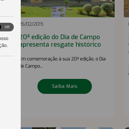
26/02/2015
ie
Off
le
20ª edição do Dia de Campo
osso
tics
apresenta resgate histórico
ção.
Em comemoração à sua 20ª edição, o Dia
de Campo...
.
Saiba Mais