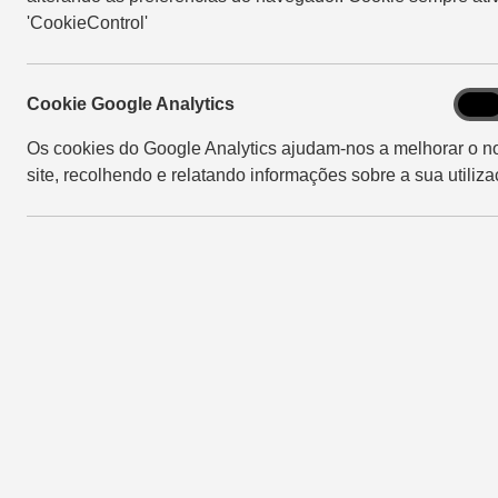
'CookieControl'
27/02/2015
Cook
Cookie Google Analytics
On
Goog
20ª edição do Dia de Campo
Os cookies do Google Analytics ajudam-nos a melhorar o n
Analy
Copercampos superou
site, recolhendo e relatando informações sobre a sua utiliza
expectativas dos
organizadores
Encerrou nesta quinta-feira (26) em
Campos Novos a edição de 20 anos do Dia..
Saiba Mais