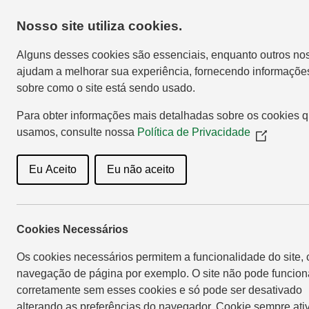
Nosso site utiliza cookies.
Home
Sho
Alguns desses cookies são essenciais, enquanto outros no
ajudam a melhorar sua experiência, fornecendo informaçõe
sobre como o site está sendo usado.
Para obter informações mais detalhadas sobre os cookies 
usamos, consulte nossa
Política de Privacidade
(Opens
in
a
Eu Aceito
Eu não aceito
new
window)
Copercampo
Cookies Necessários
Os cookies necessários permitem a funcionalidade do site,
navegação de página por exemplo. O site não pode funcion
corretamente sem esses cookies e só pode ser desativado
alterando as preferências do navegador. Cookie sempre ati