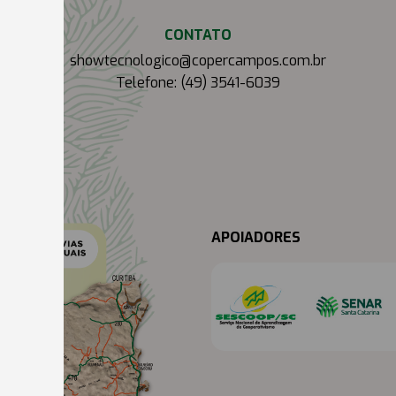
CONTATO
showtecnologico@copercampos.com.br
Telefone: (49) 3541-6039
APOIADORES