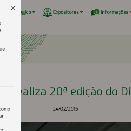
w Tecnológico
Expositores
Informações
s
s
que
s realiza 20ª edição do D
24/02/2015
 como
ar
vo: