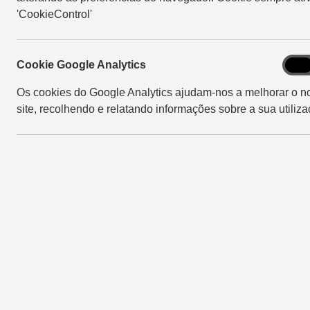
'CookieControl'
Cook
Cookie Google Analytics
On
Goog
Os cookies do Google Analytics ajudam-nos a melhorar o n
Analy
site, recolhendo e relatando informações sobre a sua utiliza