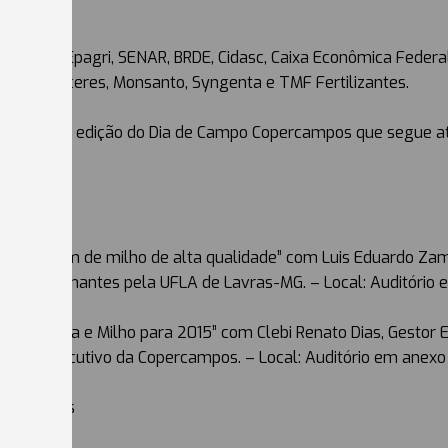
io da Epagri, SENAR, BRDE, Cidasc, Caixa Econômica Federal, 
asf, Agroceres, Monsanto, Syngenta e TMF Fertilizantes.
pem da 20ª edição do Dia de Campo Copercampos que segue até 
ivre.
om a silagem de milho de alta qualidade” com Luis Eduardo Zam
 de Ruminantes pela UFLA de Lavras-MG. – Local: Auditório 
ado de Soja e Milho para 2015” com Clebi Renato Dias, Gesto
iretor Executivo da Copercampos. – Local: Auditório em anexo
Expositores