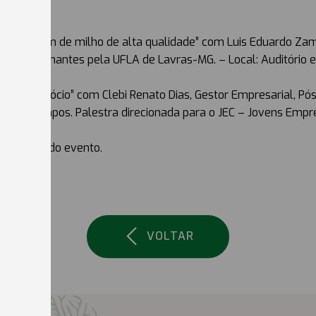
ivre.
om a silagem de milho de alta qualidade” com Luis Eduardo Zam
 de Ruminantes pela UFLA de Lavras-MG. – Local: Auditório 
 e Agronegócio” com Clebi Renato Dias, Gestor Empresarial, 
da Copercampos. Palestra direcionada para o JEC – Jovens Emp
rramento do evento.
VOLTAR