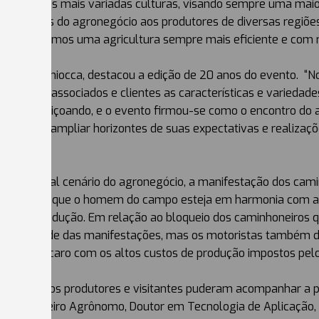
logias, nas mais variadas culturas, visando sempre uma maior
ncialidades do agronegócio aos produtores de diversas regiõe
que tenhamos uma agricultura sempre mais eficiente e com re
uiz Carlos Chiocca, destacou a edição de 20 anos do evento. 
 nossos associados e clientes as características e variedad
foi se aperfeiçoando, e o evento firmou-se como o encontro do
dade de ampliar horizontes de suas expectativas e realizaçõe
sobre o atual cenário do agronegócio, a manifestação dos cami
necessário que o homem do campo esteja em harmonia com a ter
elente produção. Em relação ao bloqueio dos caminhoneiros
ecessidade das manifestações, mas os motoristas também d
agando caro com os altos custos de produção impostos pelo 
ça-feira, os produtores e visitantes puderam acompanhar a p
, Engenheiro Agrônomo, Doutor em Tecnologia de Aplicação, 