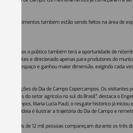
nnigen.
ovos investimentos também estão sendo feitos na área de exp
Copercampos o público também terá a oportunidade de relembr
ampo, simples e direcionado apenas para produtores do muni
ou o seu espaço e ganhou maior dimensão, exigindo cada vez
atividades.
das 20 edições do Dia de Campo Copercampos. Os visitantes p
 maiores do setor agrícola no sul do Brasil”, destaca o Eng
percampos, Maria Lucia Pauli, o resgate histórico já iniciou 
ativo. A ideia é ilustrar a trajetória do Dia de Campo e re
 é que mais de 12 mil pessoas compareçam durante os três di