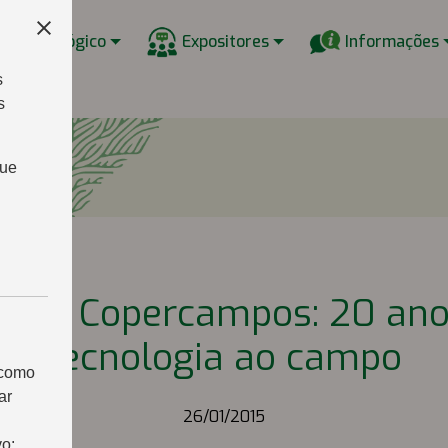
w Tecnológico
Expositores
Informações
s
s
que
ampo Copercampos: 20 ano
tecnologia ao campo
 como
ar
26/01/2015
vo: