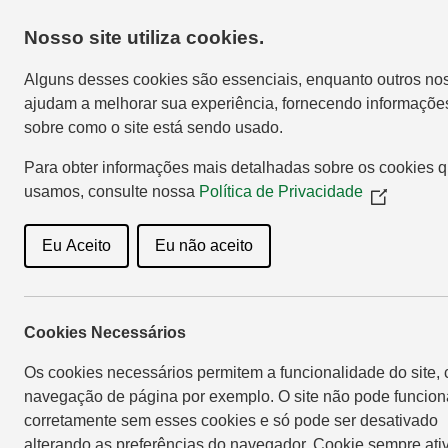
Nosso site utiliza cookies.
Home
Sho
Alguns desses cookies são essenciais, enquanto outros no
ajudam a melhorar sua experiência, fornecendo informaçõe
sobre como o site está sendo usado.
Para obter informações mais detalhadas sobre os cookies 
usamos, consulte nossa
Política de Privacidade
(Opens
in
a
Eu Aceito
Eu não aceito
new
window)
Dia de C
Cookies Necessários
Os cookies necessários permitem a funcionalidade do site,
navegação de página por exemplo. O site não pode funcion
corretamente sem esses cookies e só pode ser desativado
alterando as preferências do navegador. Cookie sempre ati