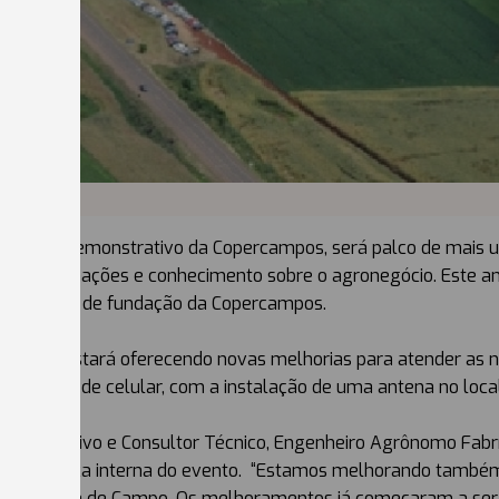
 o Campo Demonstrativo da Copercampos, será palco de mais 
a de informações e conhecimento sobre o agronegócio. Este a
 os 45 anos de fundação da Copercampos.
mpos estará oferecendo novas melhorias para atender as nec
do sinal de celular, com a instalação de uma antena no local
onstrativo e Consultor Técnico, Engenheiro Agrônomo Fabríc
a a logística interna do evento. “Estamos melhorando també
ante o Dia de Campo. Os melhoramentos já começaram a ser f