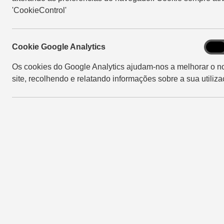
'CookieControl'
Cook
Cookie Google Analytics
On
Goog
Os cookies do Google Analytics ajudam-nos a melhorar o n
Analy
site, recolhendo e relatando informações sobre a sua utiliza