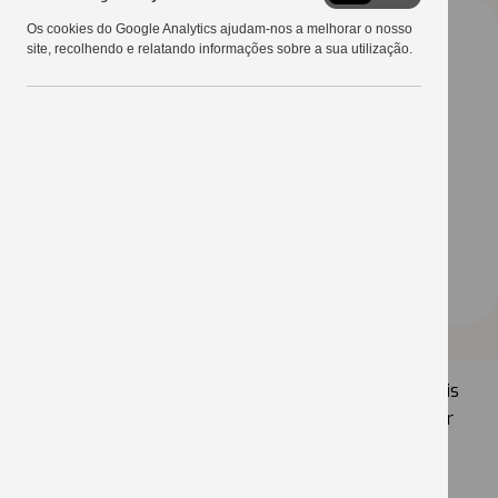
Google
Os cookies do Google Analytics ajudam-nos a melhorar o nosso
Analytics
site, recolhendo e relatando informações sobre a sua utilização.
O 30º Show Tecnológico Copercampos avança mais
um passo em direção à sustentabilidade ao adotar
uma nova estratégia de hidratação para os
visitantes. Nesta edição, a cooperativa passa a