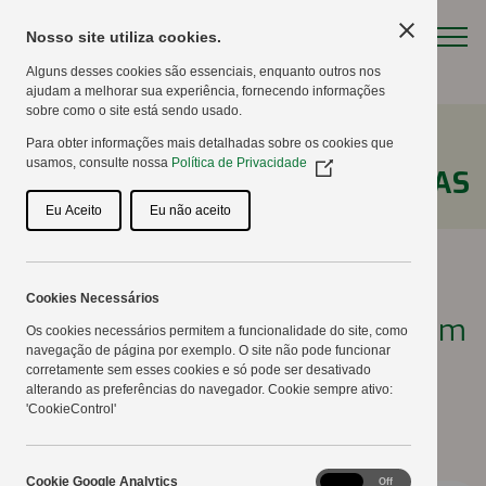
Nosso site utiliza cookies.
Alguns desses cookies são essenciais, enquanto outros nos
ajudam a melhorar sua experiência, fornecendo informações
sobre como o site está sendo usado.
Para obter informações mais detalhadas sobre os cookies que
usamos, consulte nossa
Política de Privacidade
(Opens
NOTÍCIAS
in
a
Eu Aceito
Eu não aceito
new
window)
Cookies Necessários
Bebedouros no campo reforçam
Os cookies necessários permitem a funcionalidade do site, como
navegação de página por exemplo. O site não pode funcionar
compromisso ambiental
corretamente sem esses cookies e só pode ser desativado
alterando as preferências do navegador. Cookie sempre ativo:
'CookieControl'
02/02/2026
Cookie
Cookie Google Analytics
On
Off