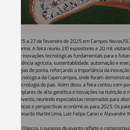
izado de 25 a 27 de fevereiro de 2025 em Campos Novos/SC,
anta Catarina. A feira reuniu 210 expositores e 20 mil visit
entação de inovações tecnológicas fundamentais para o futur
das à eficiência agrícola, sustentabilidade, automação e ene
 tecnologias de ponta, reforçando a importância da inovação 
Vitrine Tecnológica da Copercampos, onde foram demonstrada
oras de tecnologia do país. Além disso, a feira contou com pa
ntando exemplares de alta genética e inovações na nutrição e 
 altos do evento, reunindo especialistas renomados para abor
isões climáticas e perspectivas econômicas para 2025. Os pal
Santos, Leonardo Martini Lima, Luiz Felipe Caron e Alexandre
uiz Carlos Chiocca, o sucesso do evento reflete o compromis