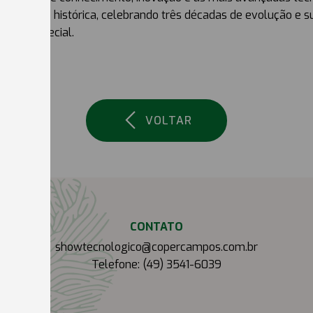
a edição histórica, celebrando três décadas de evolução e 
mais especial.
VOLTAR
CONTATO
showtecnologico@copercampos.com.br
Telefone: (49) 3541-6039