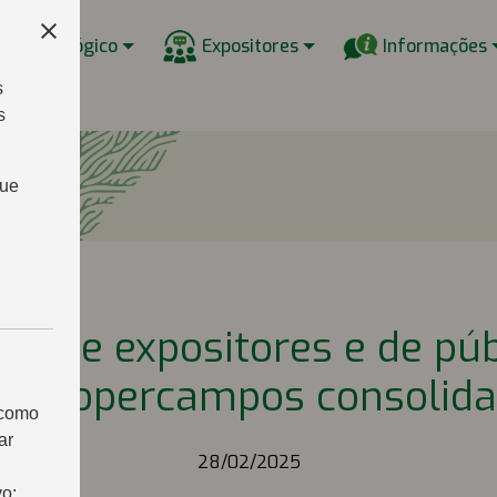
w Tecnológico
Expositores
Informações
s
s
que
de de expositores e de púb
co Copercampos consolida
 como
ar
28/02/2025
vo: