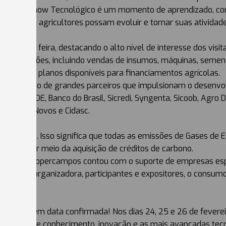
rural. “O Show Tecnológico é um momento de aprendizado, con
ra que os agricultores possam evoluir e tornar suas atividade
ados da feira, destacando o alto nível de interesse dos visit
350 milhões, incluindo vendas de insumos, máquinas, sement
avaliando planos disponíveis para financiamentos agrícolas.
m o apoio de grandes parceiros que impulsionam o desenvo
arvest, BRDE, Banco do Brasil, Sicredi, Syngenta, Sicoob, Agro
de Campos Novos e Cidasc.
no neutro. Isso significa que todas as emissões de Gases de E
adas por meio da aquisição de créditos de carbono.
 neutro, a Copercampos contou com o suporte de empresas esp
equipe organizadora, participantes e expositores, o consumo
ológico.
pos já tem data confirmada! Nos dias 24, 25 e 26 de fevereir
, repleto de conhecimento, inovação e as mais avançadas tecn