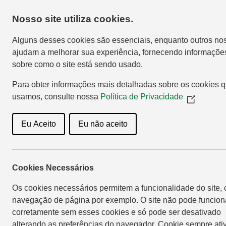
Nosso site utiliza cookies.
Home
Sho
Alguns desses cookies são essenciais, enquanto outros no
ajudam a melhorar sua experiência, fornecendo informaçõe
sobre como o site está sendo usado.
Para obter informações mais detalhadas sobre os cookies 
usamos, consulte nossa
Política de Privacidade
(Opens
in
a
Eu Aceito
Eu não aceito
new
window)
Com recor
Cookies Necessários
Tecnológi
Os cookies necessários permitem a funcionalidade do site,
navegação de página por exemplo. O site não pode funcion
corretamente sem esses cookies e só pode ser desativado
alterando as preferências do navegador. Cookie sempre ati