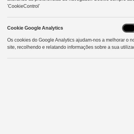
'CookieControl'
Cook
Cookie Google Analytics
On
Goog
Os cookies do Google Analytics ajudam-nos a melhorar o n
Analy
site, recolhendo e relatando informações sobre a sua utiliza