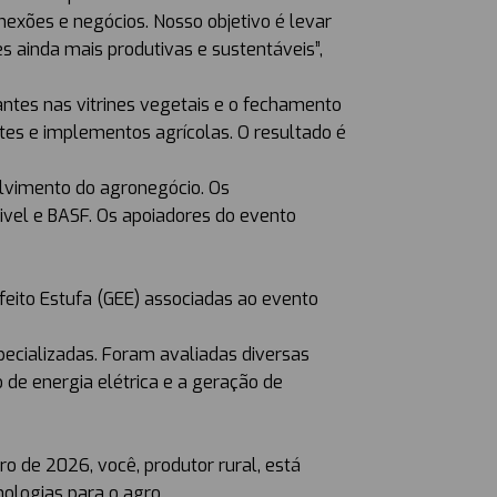
exões e negócios. Nosso objetivo é levar
s ainda mais produtivas e sustentáveis”,
antes nas vitrines vegetais e o fechamento
es e implementos agrícolas. O resultado é
lvimento do agronegócio. Os
 Divel e BASF. Os apoiadores do evento
feito Estufa (GEE) associadas ao evento
ecializadas. Foram avaliadas diversas
 de energia elétrica e a geração de
o de 2026, você, produtor rural, est
ologias para o agro.