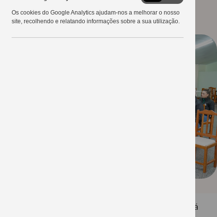
Google
12/06/2023
Os cookies do Google Analytics ajudam-nos a melhorar o nosso
Analytics
site, recolhendo e relatando informações sobre a sua utilização.
O 28º Show Tecnológico Copercampos acontecer