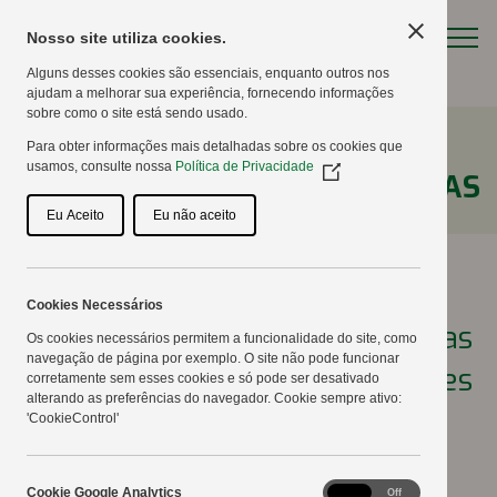
Nosso site utiliza cookies.
Alguns desses cookies são essenciais, enquanto outros nos
ajudam a melhorar sua experiência, fornecendo informações
sobre como o site está sendo usado.
Para obter informações mais detalhadas sobre os cookies que
usamos, consulte nossa
Política de Privacidade
(Opens
NOTÍCIAS
in
a
Eu Aceito
Eu não aceito
new
window)
Cookies Necessários
Copercampos e expositores das
Os cookies necessários permitem a funcionalidade do site, como
navegação de página por exemplo. O site não pode funcionar
vitrines vegetais definem ações
corretamente sem esses cookies e só pode ser desativado
alterando as preferências do navegador. Cookie sempre ativo:
para realização do 28º Show
'CookieControl'
Tecnológico
Cookie
Cookie Google Analytics
On
Off