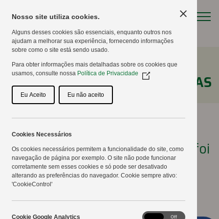
Nosso site utiliza cookies.
Alguns desses cookies são essenciais, enquanto outros nos
ajudam a melhorar sua experiência, fornecendo informações
sobre como o site está sendo usado.
Para obter informações mais detalhadas sobre os cookies que
usamos, consulte nossa
Política de Privacidade
(Opens
NOTÍCIAS
in
a
Eu Aceito
Eu não aceito
new
window)
Cookies Necessários
Plantio de vitrines vegetais já foi
Os cookies necessários permitem a funcionalidade do site, como
navegação de página por exemplo. O site não pode funcionar
realizado
corretamente sem esses cookies e só pode ser desativado
alterando as preferências do navegador. Cookie sempre ativo:
'CookieControl'
25/10/2022
Cookie
Cookie Google Analytics
On
Off