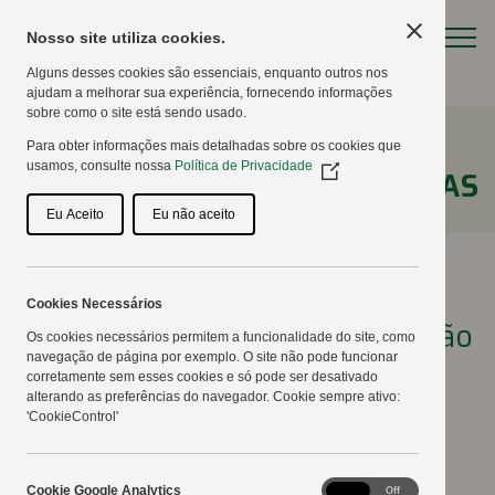
Nosso site utiliza cookies.
Alguns desses cookies são essenciais, enquanto outros nos
ajudam a melhorar sua experiência, fornecendo informações
sobre como o site está sendo usado.
Para obter informações mais detalhadas sobre os cookies que
usamos, consulte nossa
Política de Privacidade
(Opens
NOTÍCIAS
in
a
Eu Aceito
Eu não aceito
new
window)
Cookies Necessários
27º Show Tecnológico – Reunião
Os cookies necessários permitem a funcionalidade do site, como
navegação de página por exemplo. O site não pode funcionar
com representantes de
corretamente sem esses cookies e só pode ser desativado
alterando as preferências do navegador. Cookie sempre ativo:
empresas de vegetais é
'CookieControl'
realizada
Cookie
Cookie Google Analytics
On
Off