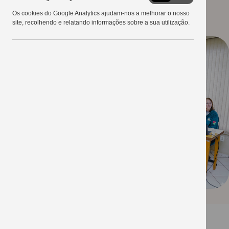
Google
23/06/2022
Os cookies do Google Analytics ajudam-nos a melhorar o nosso
Analytics
site, recolhendo e relatando informações sobre a sua utilização.
A organização do 27º Show Tecnológico