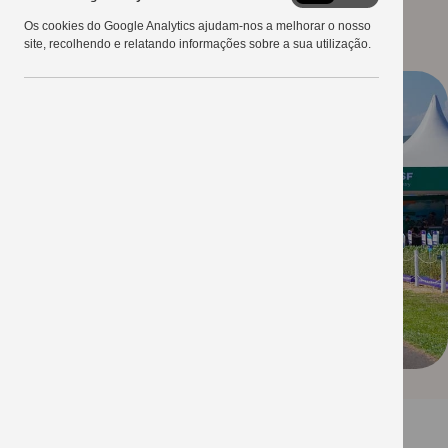
Google
23/02/2022
Os cookies do Google Analytics ajudam-nos a melhorar o nosso
Analytics
site, recolhendo e relatando informações sobre a sua utilização.
O segundo dia do 26º Show Tecnológico