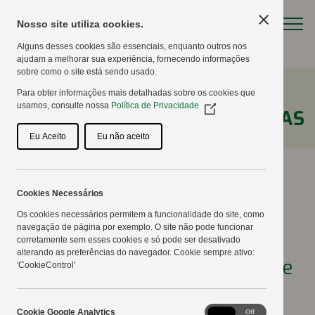
Nosso site utiliza cookies.
Alguns desses cookies são essenciais, enquanto outros nos
ajudam a melhorar sua experiência, fornecendo informações
sobre como o site está sendo usado.
Para obter informações mais detalhadas sobre os cookies que
usamos, consulte nossa
Política de Privacidade
(Opens
NOTÍCIAS
in
a
Eu Aceito
Eu não aceito
new
window)
Cookies Necessários
26º Show Tecnológico
Os cookies necessários permitem a funcionalidade do site, como
navegação de página por exemplo. O site não pode funcionar
Copercampos reúne grande
corretamente sem esses cookies e só pode ser desativado
alterando as preferências do navegador. Cookie sempre ativo:
público, startups e dispersão e
'CookieControl'
pulverização com drone.
Cookie
Cookie Google Analytics
On
Off