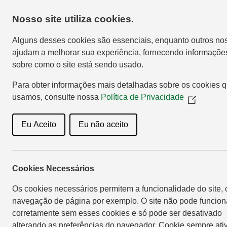
Nosso site utiliza cookies.
Home
Sho
Alguns desses cookies são essenciais, enquanto outros no
ajudam a melhorar sua experiência, fornecendo informaçõe
sobre como o site está sendo usado.
Para obter informações mais detalhadas sobre os cookies 
usamos, consulte nossa
Política de Privacidade
(Opens
in
a
Eu Aceito
Eu não aceito
new
window)
Definida a d
Cookies Necessários
Os cookies necessários permitem a funcionalidade do site,
navegação de página por exemplo. O site não pode funcion
corretamente sem esses cookies e só pode ser desativado
alterando as preferências do navegador. Cookie sempre ati