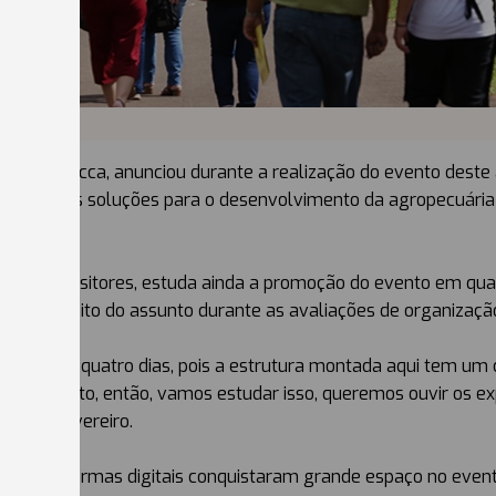
arlos Chiocca, anunciou durante a realização do evento deste
 melhores soluções para o desenvolvimento da agropecuária 
 os expositores, estuda ainda a promoção do evento em quatro
ão a respeito do assunto durante as avaliações de organizaç
o durante quatro dias, pois a estrutura montada aqui tem um
as no evento, então, vamos estudar isso, queremos ouvir os 
25 de fevereiro.
as plataformas digitais conquistaram grande espaço no event