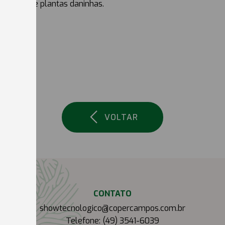
controle de plantas daninhas.
VOLTAR
CONTATO
showtecnologico@copercampos.com.br
Telefone: (49) 3541-6039