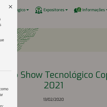
w Tecnológico
Expositores
Informações
s
s
que
ata do Show Tecnológico C
2021
 como
ar
13/02/2020
vo: