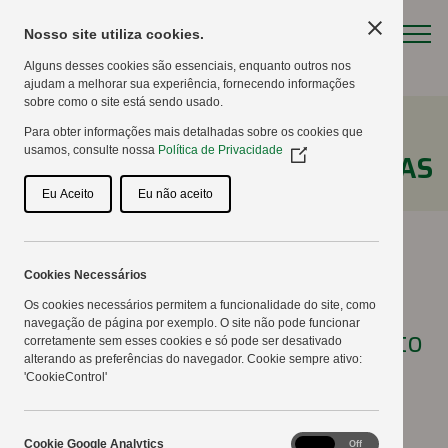
Nosso site utiliza cookies.
Alguns desses cookies são essenciais, enquanto outros nos
ajudam a melhorar sua experiência, fornecendo informações
sobre como o site está sendo usado.
Para obter informações mais detalhadas sobre os cookies que
usamos, consulte nossa
Política de Privacidade
(Opens
NOTÍCIAS
in
a
Eu Aceito
Eu não aceito
new
window)
Cookies Necessários
Parcelas de soja e milho j
Os cookies necessários permitem a funcionalidade do site, como
navegação de página por exemplo. O site não pode funcionar
foram semeadas para o evento
corretamente sem esses cookies e só pode ser desativado
alterando as preferências do navegador. Cookie sempre ativo:
de 2019
'CookieControl'
24/10/2018
Cookie
Cookie Google Analytics
On
Off