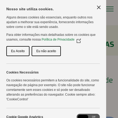
Nosso site utiliza cookies.
Alguns desses cookies são essenciais, enquanto outros nos
ajudam a melhorar sua experiência, fornecendo informações
sobre como o site está sendo usado.
Para obter informações mais detalhadas sobre os cookies que
usamos, consulte nossa
Política de Privacidade
(Opens
NOTÍCIAS
in
a
Eu Aceito
Eu não aceito
new
window)
Cookies Necessários
CD – Um espaço para ensaios de
Os cookies necessários permitem a funcionalidade do site, como
navegação de página por exemplo. O site não pode funcionar
competição de cultivares
corretamente sem esses cookies e só pode ser desativado
alterando as preferências do navegador. Cookie sempre ativo:
'CookieControl'
17/10/2017
Cookie
Cookie Google Analytics
On
Off