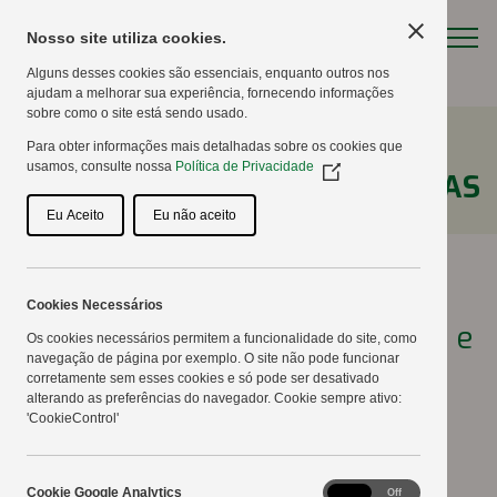
Nosso site utiliza cookies.
Alguns desses cookies são essenciais, enquanto outros nos
ajudam a melhorar sua experiência, fornecendo informações
sobre como o site está sendo usado.
Para obter informações mais detalhadas sobre os cookies que
usamos, consulte nossa
Política de Privacidade
(Opens
NOTÍCIAS
in
a
Eu Aceito
Eu não aceito
new
window)
Cookies Necessários
Vitrines destacam a qualidade e
Os cookies necessários permitem a funcionalidade do site, como
navegação de página por exemplo. O site não pode funcionar
o vigor das sementes
corretamente sem esses cookies e só pode ser desativado
alterando as preferências do navegador. Cookie sempre ativo:
Copercampos
'CookieControl'
08/02/2017
Cookie
Cookie Google Analytics
On
Off