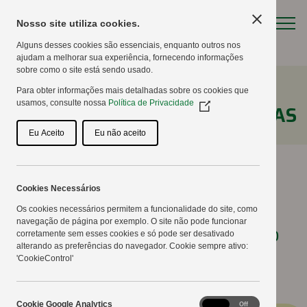
Nosso site utiliza cookies.
Alguns desses cookies são essenciais, enquanto outros nos
ajudam a melhorar sua experiência, fornecendo informações
sobre como o site está sendo usado.
Para obter informações mais detalhadas sobre os cookies que
usamos, consulte nossa
Política de Privacidade
(Opens
NOTÍCIAS
in
a
Eu Aceito
Eu não aceito
new
window)
Cookies Necessários
Dia de Campo Copercampos
Os cookies necessários permitem a funcionalidade do site, como
navegação de página por exemplo. O site não pode funcionar
2016: Agricultura de Precisão
corretamente sem esses cookies e só pode ser desativado
alterando as preferências do navegador. Cookie sempre ativo:
'CookieControl'
10/02/2016
Cookie
Cookie Google Analytics
On
Off